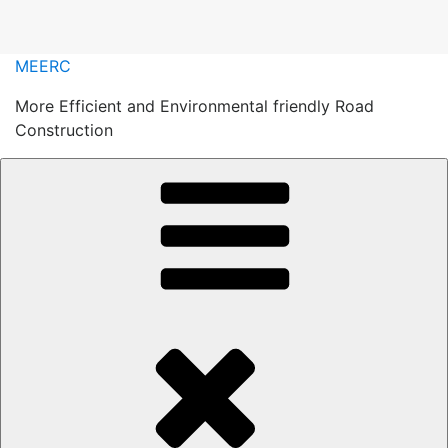
Gå
MEERC
til
More Efficient and Environmental friendly Road
innhold
Construction