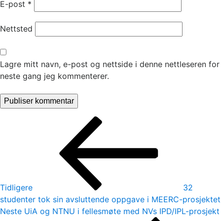
E-post
*
Nettsted
Lagre mitt navn, e-post og nettside i denne nettleseren for
neste gang jeg kommenterer.
Innleggsnavigasjon
Forrige
innlegg
Tidligere
32
studenter tok sin avsluttende oppgave i MEERC-prosjektet
Neste
Neste
UiA og NTNU i fellesmøte med NVs IPD/IPL-prosjekt