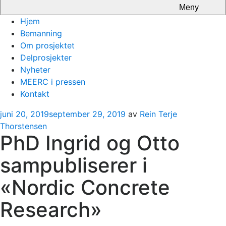
Meny
Hjem
Bemanning
Om prosjektet
Delprosjekter
Nyheter
MEERC i pressen
Kontakt
Publisert
juni 20, 2019
september 29, 2019
av
Rein Terje
Thorstensen
PhD Ingrid og Otto
sampubliserer i
«Nordic Concrete
Research»