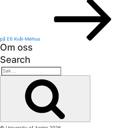
innlegg
på E6 Kvål-Melhus
Om oss
Search
Søk
Søk
etter:
© University of Agder 2026